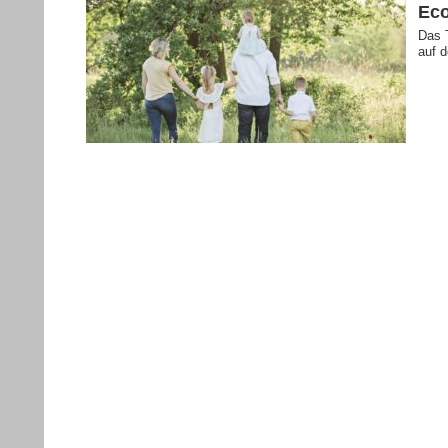
Eco
Das 
auf d