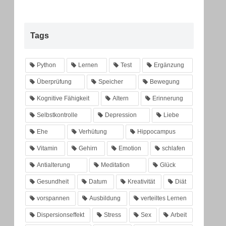
Tags
Python
Lernen
Test
Ergänzung
Überprüfung
Speicher
Bewegung
Kognitive Fähigkeit
Altern
Erinnerung
Selbstkontrolle
Depression
Liebe
Ehe
Verhütung
Hippocampus
Vitamin
Gehirn
Emotion
schlafen
Antialterung
Meditation
Glück
Gesundheit
Datum
Kreativität
Diät
vorspannen
Ausbildung
verteiltes Lernen
Dispersionseffekt
Stress
Sex
Arbeit