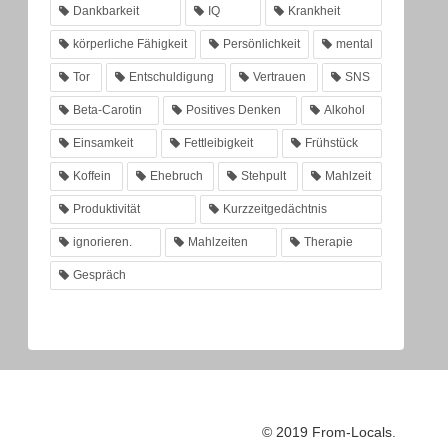
Dankbarkeit
IQ
Krankheit
körperliche Fähigkeit
Persönlichkeit
mental
Tor
Entschuldigung
Vertrauen
SNS
Beta-Carotin
Positives Denken
Alkohol
Einsamkeit
Fettleibigkeit
Frühstück
Koffein
Ehebruch
Stehpult
Mahlzeit
Produktivität
Kurzzeitgedächtnis
ignorieren.
Mahlzeiten
Therapie
Gespräch
© 2019 From-Locals.