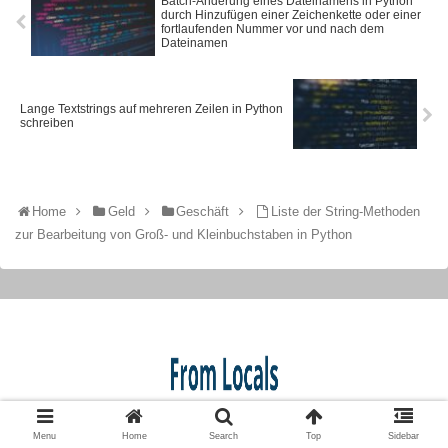
Batch-Änderung eines Dateinamens in Python
durch Hinzufügen einer Zeichenkette oder einer
fortlaufenden Nummer vor und nach dem
Dateinamen
Lange Textstrings auf mehreren Zeilen in Python
schreiben
Home
Geld
Geschäft
Liste der String-Methoden
zur Bearbeitung von Groß- und Kleinbuchstaben in Python
© 2019 From-Locals.
Menu
Home
Search
Top
Sidebar