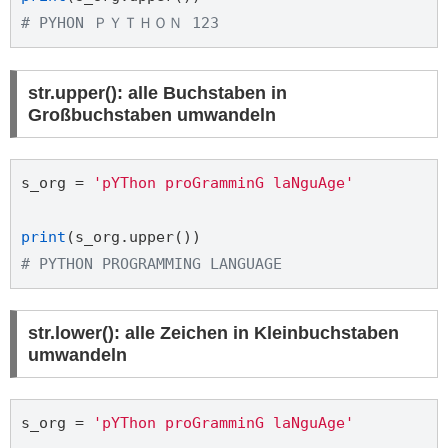
# PYHON ＰＹＴＨＯＮ 123
str.upper(): alle Buchstaben in
Großbuchstaben umwandeln
s_org = 
'pYThon proGramminG laNguAge'
print
# PYTHON PROGRAMMING LANGUAGE
str.lower(): alle Zeichen in Kleinbuchstaben
umwandeln
s_org = 
'pYThon proGramminG laNguAge'