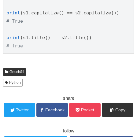
print
# True
print
# True
Geschäft
Python
share
Twitter
Facebook
Pocket
Copy
follow